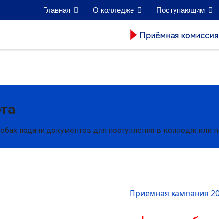
Главная
О колледже
Поступающим
рта
обах подачи документов для поступления в колледж или 