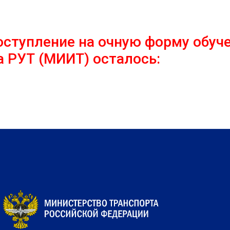
оступление на очную форму обуче
 РУТ (МИИТ) осталось: