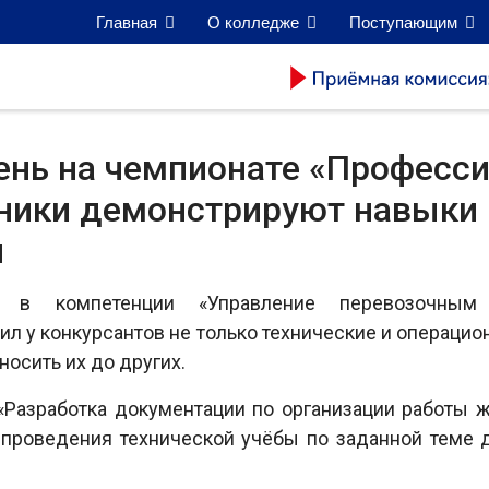
Главная
О колледже
Поступающим
ень на чемпионате «Професс
ики демонстрируют навыки
ы
й в компетенции «Управление перевозочным
 у конкурсантов не только технические и операцион
носить их до других.
«Разработка документации по организации работы
я проведения технической учёбы по заданной теме