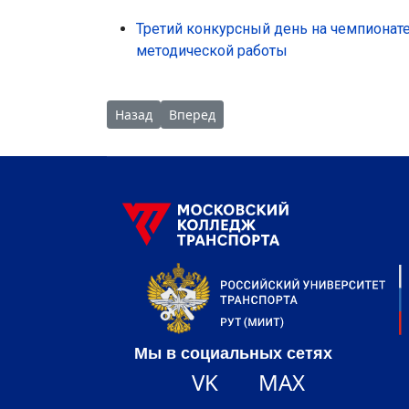
Третий конкурсный день на чемпиона
методической работы
Предыдущий: Третий конкурсный день у юни
Следующий: Второй конкурсный ден
Назад
Вперед
Мы в социальных сетях
VK
MAX