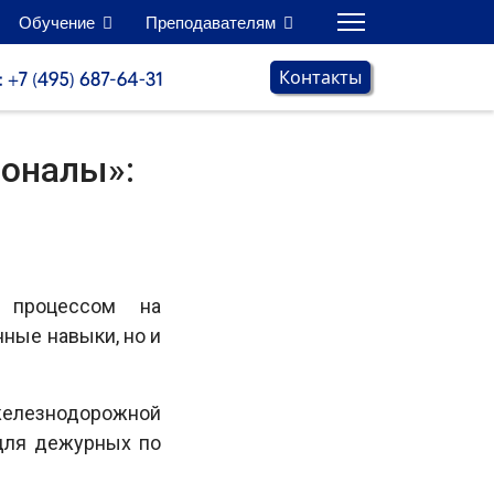
Обучение
Преподавателям
Контакты
ионалы»:
 процессом на
ные навыки, но и
 железнодорожной
 для дежурных по