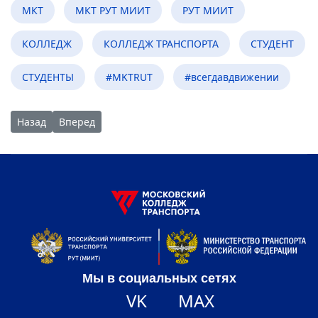
МКТ
МКТ РУТ МИИТ
РУТ МИИТ
КОЛЛЕДЖ
КОЛЛЕДЖ ТРАНСПОРТА
СТУДЕНТ
СТУДЕНТЫ
#MKTRUT
#всегдавдвижении
Предыдущий: Студенты-заочники МКТ посетили Рижско-Са
Следующий: Новогоднее поздравление директора М
Назад
Вперед
Мы в социальных сетях
VK
MAX